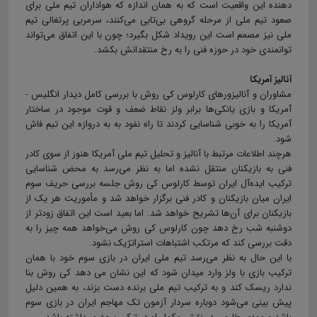
دهنده این واقعیت است که به همان اندازه که هواداران تیم ملی برای
صعود تیم ملی از مرحله گروهی بی‌تابی می‌کنند، سرمربی پرتغالی تیم
ملی نیز مصمم است این رویداد شکل بگیرد؛ چون با این اتفاق می‌تواند
توانمندی خود در حوزه فنی را به رخ منتقدانش بکشد.
آنالیز آمریکا
مشاوران و آنالیزورهای کارلوس کی روش با بررسی کامل دیدار انگلیس -
آمریکا و بازی یانکی‌ها برابر ولز نقاط ضعف و قوت موجود در ساختار
آمریکا را به خوبی شناسایی کردند تا راه نفود به به دروازه این تیم فاش
شود.
هرچند اطلاعات مرتبط با آنالیز و تحلیل تیم ملی آمریکا هنوز از سوی کادر
فنی به بازیکنان منتقل نشده اما به نظر می‌رسد به محض شناسایی
ترکیب ایده‌آل ایران توسط کارلوس کی روش جلسه بررسی حریف سوم
ایران میان بازیکنان و کادر فنی برگزار خواهد شد و مأموریت هر یک از
بازیکنان برای آن‌ها تشریح خواهد شد. اما بعید است این اتفاق زودتر از
دوشنبه شب رخ دهد چون کارلوس کی روش می‌خواهد همه چیز را به
دقت بررسی کند که مرتکب اشتباهات استراتژیک نشود.
با این حال به نظر می‌رسد تیم ملی ایران در بازی سوم خود با همان
ترکیب بازی با ولز وارد میدان شود که این نشان می دهد کی روش بنا
ندارد ریسک کند و به ترکیب تیم ملی برنده دست بزند، به همین دلیل
پیش بینی می‌شود دوباره سردار آزمون تک مهاجم ایران در بازی سوم