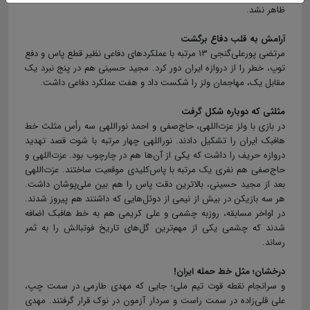
ظاهر نشد.
آرامش به قلب دفاع برگشت
مرتضی پورعلی‌گنجی ۱۳ مرتبه با عملکردهای دفاعی نظیر قطع پاس و دفع
توپ، خطر را از دروازه ایران دور کرد. مجید حسینی هم در پنج نبرد یک
مقابل یک، مهاجمان ولز را شکست داد و هفت عملکرد دفاعی داشت.
مثلثی که دوباره شکل گرفت
در بازی با ولز عزت‌اللهی، حاج‌صفی و احمد نوراللهی سه رأس مثلث خط
هافبک ایران را تشکیل دادند. نوراللهی چهار مرتبه با شوت قصد تهدید
دروازه حریف را داشت که یکی از آن‌ها هم در چارچوب بود. عزت‌اللهی و
حاج‌صفی هم نفری یک مرتبه با پاس‌کلیدی موقعیت ساختند. عزت‌اللهی
بعد از مجید حسینی، بالاترین دقت پاس را هم بین ملی‌پوشان داشت.
هر سه بازیکن در بیش از نیمی از دوئل‌هایی که داشتند هم پیروز شدند.
در اواخر مسابقه، روزبه چشمی و علی کریمی هم به خط هافبک اضافه
شدند که چشمی یکی از مهم‌ترین گل‌های تاریخ فوتبالش را به ثمر
رساند.
درخشان؛ مثل خط حمله ایران!
و سرانجام نقطه قوت تیم ملی؛ جایی که مهدی طارمی در سمت چپ،
علی قلی‌زاده در سمت راست و سردار آزمون در نوک قرار گرفتند. مهدی