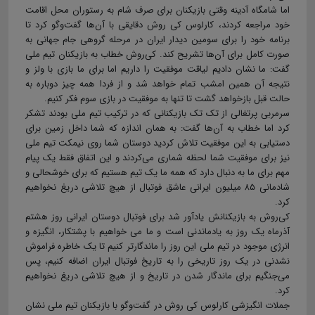
اما شامگاه آدینه وقتی بازیکنان برای صرف شام به رستوران محل اقامت
خود مراجعه کردند، کارلوس کی روش دقایقی با آن‌ها گفت‌وگو کرد تا
برنامه خود را برای سومین دیدار ایران در مرحله گروهی جام جهانی به
صورت کامل برای آن‌ها تشریح کند. کی‌روش خطاب به بازیکنان تیم ملی
گفت: ما نشان دادیم لیاقت موفقیت را داریم اما برای ما بازی با ولز و
نتیجه آن همین امشب تمام خواهد شد و از فردا همه چیز دوباره به
حالت قبل بازخواهد گشت تا تنها به موفقیت در بازی سوم فکر کنیم.
سرمربی پرتغالی از تک تک بازیکنانی که در ترکیب تیم ملی بودند تشکر
کرد اما خطاب به آن‌ها گفت: به همان اندازه که شما داخل زمین برای
دستیابی به این موفقیت تلاش کردید دوستان شما روی نیمکت تیم ملی
نیز برای موفقیت شما لحظه شماری می‌کردند و این اتفاق فقط یک پیام
مهم برای ما به دنبال دارد که همه ما یک تیم هستیم که برای خوشحالی و
شادمانی ۸۵ میلیون ایرانی عاشق فوتبال از هیچ تلاشی دریغ نخواهیم
کرد.
کی‌روش به بازیکنانش یادآور شد برای فوتبال دوستان ایرانی روز هشتم
آذرماه یک روز به یادماندنی است و ما می خواهیم با پشتکار، انگیزه و
انرژی موجود در تیم ملی این روز را ماندگار‌تر کنیم تا یک خاطره فراموش
نشدنی در یک روز تاریخی را به تاریخ فوتبال ایران اضافه کنیم، پس
می‌جنگیم برای ماندگار شدن در تاریخ و از هیچ تلاشی دریغ نخواهیم
کرد.
جملات انگیزشی کارلوس کی روش در گفت‌وگو با بازیکنان تیم ملی نشان