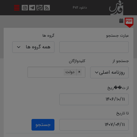
دانلود Pdf
PDF
عبارت جستجو
گروه ها
جستجو از
کلیدواژگان
دولت
×
از ت��ریخ
تا تاریخ
جستجو