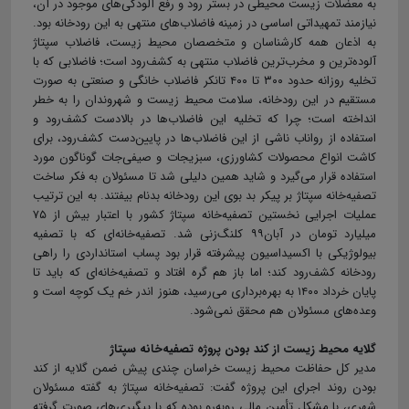
به معضلات زیست‌ محیطی در بستر رود و رفع آلودگی‌های موجود در آن،
نیازمند تمهیداتی اساسی در زمینه فاضلاب‌های منتهی به این رودخانه بود.
به ‌اذعان همه کارشناسان و متخصصان محیط ‌زیست، فاضلاب سپتاژ
آلوده‌ترین و مخرب‌ترین فاضلاب‌ منتهی به کشف‌رود است؛ فاضلابی که با
تخلیه روزانه حدود ۳۰۰ تا ۴۰۰ تانکر فاضلاب خانگی و صنعتی به‌ صورت
مستقیم در این رودخانه، سلامت محیط زیست و شهروندان را به خطر
انداخته است؛ چرا که تخلیه این فاضلاب‌ها در بالادست کشف‌رود و
استفاده از رواناب ناشی از این فاضلاب‌ها در پایین‌دست کشف‌رود، برای
کاشت انواع محصولات کشاورزی، سبزیجات و صیفی‌جات گوناگون مورد
استفاده قرار می‌گیرد و شاید همین دلیلی شد تا مسئولان به فکر ساخت
تصفیه‌خانه سپتاژ بر پیکر بد بوی این رودخانه بدنام بیفتند. به این ترتیب
عملیات اجرایی نخستین تصفیه‌خانه سپتاژ کشور با اعتبار بیش از ۷۵
میلیارد تومان در آبان۹۹ کلنگ‌زنی شد. تصفیه‌خانه‌ای که با تصفیه
بیولوژیکی با اکسیداسیون پیشرفته قرار بود پساب استانداردی را راهی
رودخانه کشف‌رود ‌کند؛ اما باز هم گره افتاد و تصفیه‌خانه‌ای که باید تا
پایان خرداد ۱۴۰۰ به بهره‌برداری می‌رسید، هنوز اندر خم یک کوچه است و
وعده‌های مسئولان هم محقق نمی‌شود.
گلایه محیط زیست از کند بودن پروژه تصفیه‌خانه سپتاژ
مدیر کل حفاظت محیط زیست خراسان چندی پیش ضمن گلایه از کند
بودن روند اجرای این پروژه گفت: تصفیه‌خانه‌ سپتاژ به گفته مسئولان
شهری، با مشکل تأمین مالی روبه‌رو بوده که با پیگیری‌های صورت گرفته