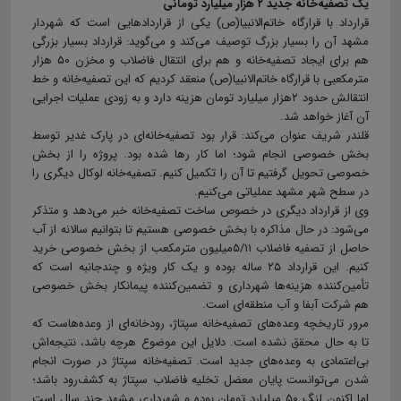
یک تصفیه‌خانه جدید ۲ هزار میلیارد تومانی
قرارداد با قرارگاه خاتم‌الانبیا(ص) یکی از قراردادهایی است که شهردار
مشهد آن را بسیار بزرگ توصیف می‌کند و می‌گوید: قرارداد بسیار بزرگی
هم برای ایجاد تصفیه‌خانه و هم برای انتقال فاضلاب و مخزن ۵۰ هزار
مترمکعبی با قرارگاه خاتم‌الانبیا(ص) منعقد کردیم که این تصفیه‌خانه و خط
انتقالش حدود ۲هزار میلیارد تومان هزینه دارد و به زودی عملیات اجرایی
آن آغاز خواهد شد.
قلندر شریف عنوان می‌کند: قرار بود تصفیه‌خانه‌ای در پارک غدیر توسط
بخش خصوصی انجام شود؛ اما کار رها شده بود. پروژه را از بخش
خصوصی تحویل گرفتیم تا آن را تکمیل کنیم. تصفیه‌خانه لوکال دیگری را
در سطح شهر مشهد عملیاتی می‌کنیم.
وی از قرارداد دیگری در خصوص ساخت تصفیه‌خانه خبر می‌دهد و متذکر
می‌شود: در حال مذاکره با بخش خصوصی هستیم تا بتوانیم سالانه از آب
حاصل از تصفیه فاضلاب ۵/۱۱میلیون مترمکعب از بخش خصوصی خرید
کنیم. این قرارداد ۲۵ ساله بوده و یک کار ویژه و چندجانبه است که
تأمین‌کننده هزینه‌ها شهرداری و تضمین‌کننده پیمانکار بخش خصوصی
هم شرکت آبفا و آب منطقه‌ای است.
مرور تاریخچه وعده‌های تصفیه‌خانه سپتاژ، رودخانه‌ای از وعده‌هاست که
تا به حال محقق نشده است. دلایل این موضوع هرچه باشد، نتیجه‌اش
بی‌اعتمادی به وعده‌های جدید است. تصفیه‌خانه سپتاژ در صورت انجام
شدن می‌توانست پایان معضل تخلیه فاضلاب سپتاژ به کشف‌رود باشد؛
اما اکنون لنگ ۵۰ میلیارد تومان بوده و شهرداری مشهد چند سال است