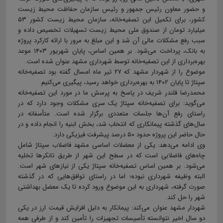
و حضور معاون رئیس جمهور و رئیس سازمان حفاظت محیط زیست
کشور، برای تکمیل این تصفیه‌خانه، سازمان محیط زیست کشور ۵۳
میلیارد تومان از صندوق ملی محیط زیست تسهیلات تخصیص داده و
سبب رفع مشکلات مالی آن شد و این مبلغ به مرور با ارائه کارکرد پروژه
به بانک، پرداخت می‌شود. بر همین اساس، پایان شهریور ۱۴۰۳ موعد
بهره‌برداری از این تصفیه‌خانه توسط شهرداری مشهد عنوان شده است.
موضوع را از شهردار مشهد که ۲۷ تیر ماه امسال گفته بود تصفیه‌خانه
سپتاژ تا پایان ۱۴۰۲ به بهره‌برداری خواهد رسید، پیگیری می‌کنیم.
محمدرضا قلندر شریف در پاسخ به پرسش ما در مورد این تصفیه‌خانه
می‌گوید: برای تصفیه‌خانه سپتاژ یک سری مشکلات وجود دارد که در
راستای رفع آن‌ها جلسات متعددی برگزار شده است. متأسفانه در
سال‌های گذشته پیمانکاری که انتخاب شد، بخش ابنیه را انجام داده و در
حال حاضر این پروژه حدود ۵۰ درصد پیشرفت فیزیکی دارد.
وی ادامه می‌دهد: یکی از معضلات اساسی مشهد فاضلاب سپتاژ شامل
چاه‌های فاضلابی است که در سطح این شهر از طریق تانکرها تخلیه
می‌شود. بر همین اساس تصفیه‌خانه سپتاژ یکی از نیازهای شهر است.
البته وظیفه شهرداری نبوده؛ اما در راستای توافق‌هایی که در گذشته
صورت گرفته، شهرداری به این موضوع ورود کرده تا یک معضل بهداشتی
شهر را حل کند.
شهردار مشهد عنوان می‌کند: پیمانکار به دلیل افزایش قیمت ارز در یکی
دو سال اخیر نتوانسته تأسیسات تجهیزات را تأمین کند و از طرفی همه