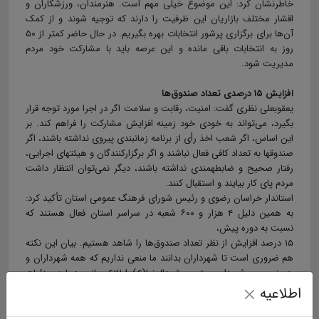
خاطرنشان کرد: این موضوع خیلی مهم است. هنرمندان، ورزشکاران و
اقشار مختلف بازاریان این ظرفیت را دارند که توجیه شوند و از کمک
آن‌ها برای برگزاری پرشور انتخابات بهره بگیریم. در حال حاضر کمتر از ۵۰
روز به انتخابات باقی مانده و این عرصه باید با مشارکت خود مردم
مدیریت شود.
افزایش ۱۵ درصدی تعداد صندوق‌ها
یعقوبعلی نظری گفت: امنیت، رقابت و سلامت اگر در اجرا مورد توجه قرار
بگیرد، می‌تواند به خودی خود زمینه‌ افزایش مشارکت را فراهم کند. بر
این اساس، اگر شعب اخذ رأی از برنامه زمان‎بندی پیروی نداشته باشند، اگر
صندوق‎ها به تعداد کافی فعال نباشند و اگر برگزارکنندگان و هیئت‎های اجرایی،
رفتار صحیح و ضابطه‎مندی نداشته باشند، دیگر نمی‌توان انتظار داشت
مردم پای‌ کار بیایند و استقبال کنند.
استاندار خراسان رضوی و رئیس شورای فرهنگ عمومی استان تأکید کرد:
به همین دلیل ۴ هزار و ۶۰۰ شعبه در سراسر استان فعال هستند که
نسبت به دوره پیش،
۱۵ درصد افزایش از نظر تعداد صندوق‌ها را شاهد هستیم. بیان این نکته
هم ضروری است تا شهرداران بدانند ما منعی نداریم که همه شهرداران و
به ‌خصوص شهردار محترم مشهدالرضا(ع) اطلاع‌رسانی درباره جزئیات
انتخابات را از همین لحظه آغاز کنند. آنچه منع قانونی دارد، آغاز به کار
اطلاعیه
فعالیت تبلیغاتی نامزدهاست. بنابراین سخن‎ گفتن درباره انتخابات،
موضوعی نیست که ممنوع یا نادرست باشد.