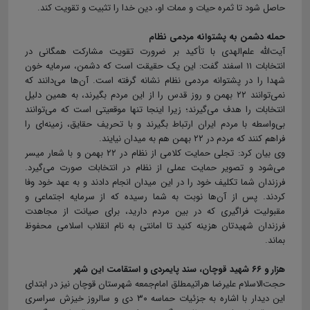
حاصل شود تا ثمره حیات و ممات او، دین خدا را تثبیت و تقویت کند.
حمله دشمن به پشتوانه مردمی نظام
آیت‌الله علم‌الهدی با تأکید بر ضرورت تقویت مشارکت همگانی در
انتخابات ۱۱ اسفند گفت: این یک حقیقت است که دشمن، سرمایه خون
شهدا را در پشتوانه مردمی نظام نشانه گرفته است. آن‌ها می‌دانند که
نمی‌توانند ۲۲ بهمن و روز قدس را از این مردم بگیرند، به همین دلیل
انتخابات را هدف می‌گیرند؛ زیرا اینجا تنها موقعیتی است که می‌توانند
بی‌واسطه با مردم ایران ارتباط بگیرند و با تحریف حقایق، زمینه‌ای را
فراهم کنند که مردم در ۲۲ بهمن هم به میدان نیایند.
وی بیان کرد: تجلی حمایت کلامی از نظام در ۲۲ بهمن و با شعار میسر
می‌شود و تصویر حمایت عملی از نظام در انتخابات صورت می‌گیرد.
فرزندان شما تکلیف خود را در این میدان انجام دادند و به عهد خود وفا
کردند. پس از آن‌ها نوبت به شما رسیده که از سرمایه اجتماعی و
مقبولیت فراگیری که در بین مردم دارید، برای صیانت از مجاهدت
فرزندان شهیدتان هزینه کنید تا امانتی به نام انقلاب اسلامی محفوظ
بماند.
هزار و ۶۶ شهید قوچان، سند پایمردی و استقامت این شهر
حجت‌الاسلام علیرضا هراتی‎مطلق امام‌جمعه شهرستان قوچان نیز در ابتدای
این دیدار با اشاره به جزئیات حماسه ۳۰ دی و سالروز خیزش سراسری