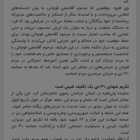
کند.
وی افزود: موقعیتی که مرحوم آقانجفی قوچانی به بیان اندیشه‌های
انقلابی می‌پرداخت و با استبداد متأثر از استکبار و حاکمیت‌های مزدورانه
برخاسته از نفوذ بیگانگان و اجانب مقابله می‌کرد، در شرایطی بود که قرب
به دستگاه سلطنت و دربار به‌ عنوان یک ارزش محسوب می‌شد و حتی
علمایی که صاحب‌ امتیاز نسبت به مرحوم آقانجفی قوچانی بودند، برای
حفظ موقعیت خود در محاکم و امور اجرایی تلاش می‌کردند تا وابستگی
بیشتری به دربار داشته باشند. در این شرایط، مرحوم آقانجفی قوچانی با
شخصیت مرجع‎محور و برخورداری از مصادیق خاص و عام فقاهت، خود را
به مردم نزدیک کرد و تحت تأثیر همین آموزه‌ها، تحرکاتی در مردم
قوچان و جنبش‌هایی در عشایر این شهر ایجاد شد که بعدها به حماسه
۳۰ دی و خیزش سراسری مردم انجامید.
تکریم شهدای ۳۰ دی یک تکلیف شرعی است
نماینده ولی‌فقیه در استان خراسان رضوی خاطرنشان کرد: این یکی از
مفاخر استان است که عشایر و مردم این خطه، هرگز در طول تاریخ قبول
نکردند به‌ عنوان مزدور در صف خدمت به جریان‌های بیگانه حاضر شوند.
همه این سابقه و اصالت میهن‌پرستی، وطن‌دوستی و اسلام‌خواهی نیز در
صحنه شهادت این هزار و ۶۶ شهید نمود یافته که تکریم این عزیزان،
تکلیف شرعی و مسئولیت اجتماعی کنگره بزرگداشت حماسه ۳۰ دی
است.
آیت‌الله علم‌الهدی ادامه داد: باید در روز قوچان، همه مردم مقید شوند