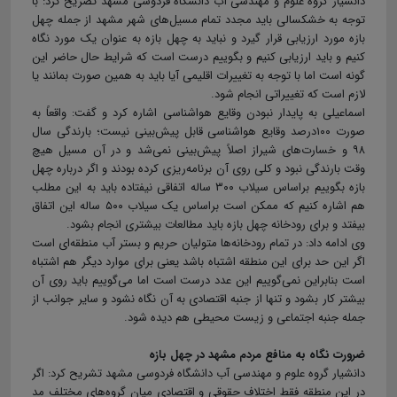
دانشیار گروه‌ علوم و مهندسی آب دانشگاه فردوسی مشهد تصریح کرد: با
توجه به خشکسالی باید مجدد تمام مسیل‌‌های شهر مشهد از جمله چهل
بازه مورد ارزیابی قرار گیرد و نباید به چهل بازه به عنوان یک مورد نگاه
کنیم و باید ارزیابی کنیم و بگوییم درست است که شرایط حال حاضر این
گونه است اما با توجه به تغییرات اقلیمی آیا باید به همین صورت بمانند یا
لازم است که تغییراتی انجام شود.
اسماعیلی به پایدار نبودن وقایع هواشناسی اشاره کرد و گفت: واقعاً به
صورت ۱۰۰درصد وقایع هواشناسی قابل پیش‌بینی نیست؛ بارندگی سال
۹۸ و خسارت‌های شیراز اصلاً پیش‌بینی نمی‌شد و در آن مسیل هیچ
وقت بارندگی نبود و کلی روی آن برنامه‌ریزی کرده بودند و اگر درباره چهل
بازه بگوییم براساس سیلاب ۳۰۰ ساله اتفاقی نیفتاده باید به این مطلب
هم اشاره کنیم که ممکن است براساس یک سیلاب ۵۰۰ ساله این اتفاق
بیفتد و برای رودخانه چهل بازه باید مطالعات بیشتری انجام بشود.
وی ادامه داد: در تمام رودخانه‌ها متولیان حریم و بستر آب منطقه‌ای است
اگر این حد برای این منطقه اشتباه باشد یعنی برای موارد دیگر هم اشتباه
است بنابراین نمی‌گوییم این عدد درست است اما می‌گوییم باید روی آن
بیشتر کار بشود و تنها از جنبه اقتصادی به آن نگاه نشود و سایر جوانب از
جمله جنبه اجتماعی و زیست محیطی هم دیده شود.
ضرورت نگاه به منافع مردم مشهد در چهل بازه
دانشیار گروه‌ علوم و مهندسی آب دانشگاه فردوسی مشهد تشریح کرد: اگر
در این منطقه فقط اختلاف حقوقی و اقتصادی میان گروه‌های مختلف مد