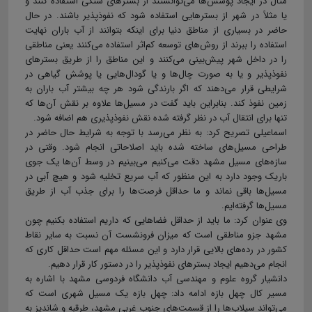
مثال در ایجاد پوشش‌ها می‌توانستند از بسترهای سنگی استفاده کنند و
یا مثلاً در شهر از بسترهایی استفاده شود که نفوذپذیر باشند. در حال
حاضر در بسیاری از مناطق دنیا برای اینکه بتوانند از آب باران نهایت
استفاده را ببرند از روش‌های توسعه کم‌اثر استفاده می‌کنند یعنی مناطقی
را در داخل شهر پیش‌بینی می‌کنند و این مناطق را از طریق بسترهای
نفوذپذیر و یا به صورت چال‌ها و یا گودال‌هایی یا پوشش گیاهی در
شرایطی قرار می‌دهند که اگر بارندگی شود هر چه بیشتر آب باران به
زمین نفوذ کند. بنابراین باید گفت در مسیل‌ها علاوه بر نقش آن‌ها که
تنها برای انتقال آب در نظر گرفته شده نقش نفوذپذیری هم اضافه شود.
اسماعیلی تصریح کرد: به نظر می‌رسد با توجه به شرایط حال حاضر در
طراحی مسیل‌های ساخته شده باید اصلاحاتی انجام شود. وقتی در
سازه‌های مسیل مشهد دقت می‌کنیم می‌بینیم در وسط آن‌ها یک جوی
باریک وجود دارد به این منظور که آب سریع تخلیه شود و هیچ آبی در
مسیل‌ها باقی نماند و ما حداقل فرصت‌ها را برای جذب آب از طریق
مسیل‌ها گرفته‌ایم.
وی عنوان کرد: ما باید از حداقل فضاهایی که داریم استفاده بکنیم چون
مشهد جزو مناطقی است که میزان فرونشست آن نسبت به سایر نقاط
کشور در رده‌های بالایی قرار دارد و این مسئله مهم است حداقل کاری که
انجام می‌دهیم ایجاد بسترهای نفوذپذیر را در دستور کار قرار دهیم.
دانشیار گروه‌ علوم و مهندسی آب دانشگاه فردوسی مشهد با اشاره به
مسیر کال چهل بازه ادامه داد: چهل بازه یک مسیل شهری است که
می‌تواند سیلاب‌ها را از قسمت‌های جنوب غربی مشهد، طرقبه و شاندیز به