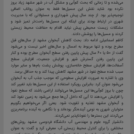
می‌شده و تا زمانی که بحث کم‌آبی و مشکل آب در شهر مشهد زیاد بروز
نکرده بود شاید نقش این مسیل‌ها فقط به عنوان رواناب اضافی
توجیه‌پذیر بود. از چند سال پیش شهرداری و مسئولانی که با مدیریت
شهری در ارتباط بودند برای اینکه این مسیل‌ها راحت‌تر تمیز شود و
مشکلات زیست محیطی پیش نیاید اقدام به حفاظت محیط زیستی
کردند و مسیل‌ها را پوشش دادند.
کاظم اسماعیلی ادامه داد: بحث کاهش آبخوان مشهد از سال‌های قبل
مطرح بوده و تنها مربوط به امسال و سال‌های اخیر نیست و می‌شود
گفت از ۵۰ یا ۶۰ سال پیش پایین رفتن سطح آبخوان مطرح بوده و کنار
این پایین رفتن گسترش شهر و افزایش جمعیت، افزایش سطح
آسفالت‌ها، افزایش سطح خانه‌سازی، پوشش پشت بام‌ها و سایر موارد
سبب شده سطح نفوذ در شهر مشهد کاهش پیدا کند و به حداقل برسد.
وی با اشاره به ضرورت افزایش سطوحی که موجب جذب آب به آبخوان
می‌شود عنوان کرد: بنابراین رویکرد استفاده از این مسیل‌ها باید تغییر کند
چون با بروز کم‌آبی‌ها این مسیل‌ها می‌توانند اراضی باشند که سطح نفوذ
را افزایش می‌دهند تا آبی که داخل آن‌ها جمع می‌شود به زمین نفوذ کند
و آبخوان مشهد تغذیه و تقویت شود. یعنی اگر می‌خواهیم بگوییم
متولیان شهری به نوعی آینده‌نگر بوده‌اند و با نگاهی به آینده برنامه‌ریزی
می‌کردند این بسترها را نفوذناپذیر نمی‌کردند.
دانشیار گروه‌ علوم و مهندسی آب دانشگاه فردوسی مشهد روش‌های
مختلفی را برای کنترل محیط زیستی آب معرفی کرد و گفت: به عنوان