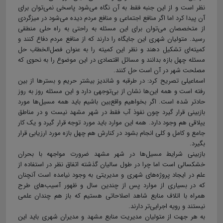
نظر است و از این جنبه فقط به آن نگاه می‌شود پاسخی نمی‌توان برای
آن پیدا کرد اما اگر منافع اجتماعی و منافع مردم دیده می‌شود در میزگردی
از متخصصان می‌توان برای این مسئله به راحتی به راه حلی منطقی
رسید. متولیان شهری این جایگاه را دارند که از منافع مردم دفاع کنند و
کمیته‌ای تشکیل دهند و نظر این کمیته را به عنوان فصل‌الخطاب حل
مسئله چهل بازه بدانند و مسائل اقتصادی در این موضوع را به نحوی که
مصلحت شهر در آن است حل کنند.
اسماعیلی تصریح کرد: در طرقبه و شاندیز بیشتر حریم و بسترها از بین
رفته است و همه این‌ها نشان از بی‌توجهی دارد و این مسئله روز به روز
حادتر شده است. اگر بخواهیم واقع‌بین باشیم باید همه مسیل‌ها مورد
بازبینی قرار گیرد چون نفوذ آب فقط در شهر مشهد نیست و در مناطق
ییلاقی هم وجود دارد. همه این موارد باید مورد توجه قرار گیرد و یک کار
جامع و کامل و کلی انجام بشود در کنارش هم چهل بازه مورد ارزیابی قرار
بگیرد.
بازبینی شرایط مسیل‌ها در شهر مشهد ضرورت مواجهه با بحران
خشکسالی است اما چرا در طول سالیان گذشته اتفاق نظر در استفاده از
علم در ایجاد پروژه‌های شهری و مدیریتی به وجود نیامده است آنچنان
که در بسیاری از موارد پس از چندین سال و ظهور آسیب‌های طرح
همراه با اتلاف منابع شاهد اصلاحاتی هستیم که باز هم چندان علمی
نیستند و رویه اجرایی‌تر دارند.
به هر جهت از متولیان مدیریت منابع مشهد و مدیران شهری باید این