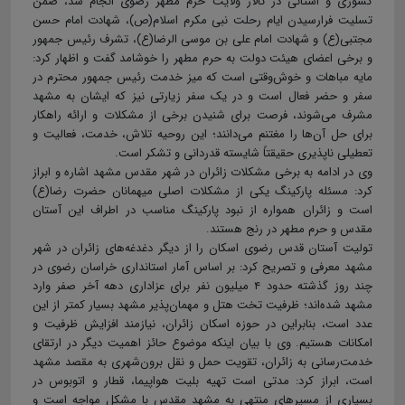
کشوری و استانی در تالار ولایت حرم مطهر رضوی انجام شد، ضمن
تسلیت فرارسیدن ایام رحلت نبی مکرم اسلام(ص)، شهادت امام حسن
مجتبی(ع) و شهادت امام علی بن موسی الرضا(ع)، تشرف رئیس جمهور
و برخی اعضای هیئت دولت به حرم مطهر را خوشامد گفت و اظهار کرد:
مایه مباهات و خوش‌وقتی است که میز خدمت رئیس جمهور محترم در
سفر و حضر فعال است و در یک سفر زیارتی نیز که ایشان به مشهد
مشرف می‌شوند، فرصت برای شنیدن برخی از مشکلات و ارائه راهکار
برای حل آن‌ها را مغتنم می‌دانند؛ این روحیه تلاش، خدمت، فعالیت و
تعطیلی ناپذیری حقیقتاً شایسته قدردانی و تشکر است.
وی در ادامه به برخی مشکلات زائران در شهر مقدس مشهد اشاره و ابراز
کرد: مسئله پارکینگ یکی از مشکلات اصلی میهمانان حضرت رضا(ع)
است و زائران همواره از نبود پارکینگ مناسب در اطراف این آستان
مقدس و حرم مطهر در رنج هستند.
تولیت آستان قدس رضوی اسکان را از دیگر دغدغه‌های زائران در شهر
مشهد معرفی و تصریح کرد: بر اساس آمار استانداری خراسان رضوی در
چند روز گذشته حدود ۴ میلیون نفر برای عزاداری دهه آخر صفر وارد
مشهد شده‌اند؛ ظرفیت تخت هتل و مهمان‌پذیر مشهد بسیار کمتر از این
عدد است، بنابراین در حوزه اسکان زائران، نیازمند افزایش ظرفیت و
امکانات هستیم. وی با بیان اینکه موضوع حائز اهمیت دیگر در ارتقای
خدمت‌رسانی به زائران، تقویت حمل و نقل برون‌شهری به مقصد مشهد
است، ابراز کرد: مدتی است تهیه بلیت هواپیما، قطار و اتوبوس در
بسیاری از مسیرهای منتهی به مشهد مقدس با مشکل مواجه است و