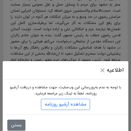
سفر به مشهد برای مردم با وسایل حمل و نقل عمومی بسیار سخت
است. حجت‌الاسلام والمسلمین مروی اضافه کرد: مسئولان اجرایی استان
خراسان رضوی در حد وسع و به میزان امکانات هر آنچه در توان دارند را
برای رفع این مشکلات به کار می‌گیرند، اما برطرف‌سازی کامل این
نقصان‌ها نیازمند عزم و امکاناتی ملی و اراده دولت است. تولیت آستان
قدس رضوی خطاب به رئیس جمهور گفت: بنده به عنوان خادم زائران
این دستگاه مقدس از جنابعالی درخواست می‌کنم هیئتی را برای حضور
در مشهد با هدف شناسایی مشکلات زائران و یافتن راهکار رفع آن‌ها با
پشتیبانی دولت محترم تشکیل دهید تا ان‌شاءالله بخشی از این مشکلات
مرتفع شود. رئیس جمهور از موکب‌های حرم مطهر رضوی و چایخانه امام
حسن مجتبی(ع) در حرم امام رضا(ع) بازدید کرد.
اطلاعیه
بازدید از موکب‌های مردمی
حجت‌الاسلام والمسلمین رئیسی در سفر خود همچنین با حضور در
با توجه به عدم به‌روزرسانی این وب‌سایت، جهت مشاهده و دریافت آرشیو
چایخانه حرم حضرت رضا(ع) و موکب‌های مردمی اطراف حرم مطهر از
روزنامه، لطفاً به لینک زیر مراجعه فرمایید:
تلاش‌های آستان قدس رضوی به ویژه خادمان بارگاه منور رضوی و
مجموعه‌های مردمی در میزبانی شایسته از زائران قدردانی کرد. رئیس
مشاهده آرشیو روزنامه
جمهور که همزمان با سالروز رحلت پیامبر(ص) وارد مشهد شد در فرودگاه
شهید هاشمی‌نژاد مشهد از سوی استاندار خراسان رضوی مورد استقبال
قرار گرفت.
بستن
هدف از سفر رئیس جمهور به مشهد بررسی وضعیت خدمت‌رسانی‌ به