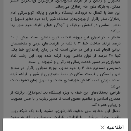
مجاوران و زائران را از طریق سریع‌ترین، ارزان‌ترین وپاک‌ترین مسیر
ممکن، به بارگاه منور امام رضا(ع) می‌رساند.
این خط با اتصال به فرودگاه، ایستگاه راه‌آهن و پایانه اتوبوسرانی امام
رضا(ع)، سفر زائران از ورودی‌های مختلف شهر را به حرم مطهر تسهیل و
نقشی اساسی در کاهش ترافیک و آلودگی هوای اطراف حرم منور ایفا
می‌کند.
افتخار ما در اجرای این پروژه، اتکا به توان داخلی است. بیش از ۹۰
درصد فرایند ساخت خط ۳ با تکیه بر ظرفیت‌های بومی و متخصصان
ایرانی انجام شده و این در حالی ا‌ست که در زمان راه‌اندازی خط یک،
تنها ۲۰ درصد از توان داخلی بهره گرفته شده بود. این رشد، نماد
خودباوری در مسیر خدمت‌رسانی به زائران و شهروندان است.
دسترسی مستقیم خط ۳ به حرم مطهر، توزیع متوازن زائران در سطح
شهر را ممکن و فرصت اسکان در نقاط متنوع‌تری از شهر را فراهم کرده
است؛ مزیتی که به کاهش هزینه‌های اقامت و تسهیل زمان تشرف کمک
می‌کند.
طراحی ایستگاه‌های این خط؛ به‌ ویژه ایستگاه باب‌الجواد(ع)، برگرفته از
معماری اسلامی و مفاهیم معنوی است تا مسیر زیارت را با حس معنویت
و زیبایی همراه کند.
اتصال این خط به سایر خطوط قطارشهری، مشهد را به یک شبکه ریلی
واقعی تبدیل می‌کند و با افزایش ظرفیت جابه‌جایی روزانه به حدود
یک‌میلیون نفر، نقطه عطفی در حمل‌ و نقل عمومی شهر به شمار می‌آید؛
اطلاعیه
ظرفیتی که پیش از این به یک‌سوم این جمعیت خدمت‌رسانی می‌کرد.