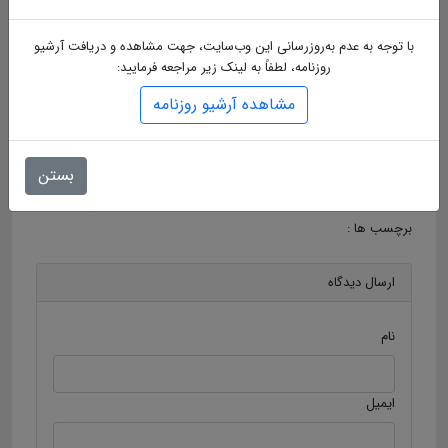
این ۶ کیلومتر ریلی نه‌تنها کارکرد خطوط یک و ۲ را تکمیل کرده؛ بلکه
پیوند میان نقاط مختلف شهر با حرم مطهر را محقق می‌‌کند. پروژه‌ای که
با توجه به عدم به‌روزرسانی این وب‌سایت، جهت مشاهده و دریافت آرشیو
در شرایط دشوار اقتصادی، با تلاش شبانه‌روزی هزاران نیروی متخصص،
روزنامه، لطفاً به لینک زیر مراجعه فرمایید:
کارگر و پیمانکار ایرانی به سرانجام رسید و امروز به‌عنوان نماد اراده و
اعتماد به ظرفیت ملی در خدمت زائران و مجاوران مضجع شریف رضوی
مشاهده آرشیو روزنامه
قرار دارد.
ایستگاه قطارشهری حرم مطهر در باب‌الجواد(ع)، امروز تنها ایستگاه ریلی
در جهان است که مستقیم به یک مکان مذهبی بزرگ متصل می‌شود؛
بستن
افتخاری ماندگار برای مشهد، ایران و همه دوستداران امام رضا(ع).
برچسب ها :
ارسال دیدگاه
نام
ایمیل