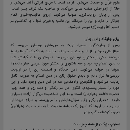
علوم قرآن و حدیث می‌شود. او در اینجا با مردی ایرانی آشنا می‌شود و
حالا از ازدواجش هفت سالی می‌گذرد و صاحب یک فرزند پسر است.
پس از پایان روایت‌گری، سونیا می‌گوید آرزوی عاقبت‌به‌خیری تمام
جوانان را دارد و این را می‌داند این عاقب به‌خیری تنها با پا گذاشتن در
مسیر اهل بیت(ع) میسر می‌شود.
برای جایگاه والای زنان
پس از روایت‌گری سونیا، نوبت به میهمانان نوجوان می‌رسد که
سؤال‌های خود را از او بپرسند و سونیا با حوصله به تک‌تک آن‌ها پاسخ
می‌دهد. یکی از دختران نوجوان می‌پرسد: «مهم‌ترین علت گرایش شما
به دین اسلام چه بود و چه فاکتوری را بیشتر مورد بررسی قرار دادید؟»
سونیا در جواب می‌گوید: «من جایگاه و اهمیت زن را در اولویت
بررسی‌ها قرار دادم و دیدم حقوق زنان در دین اسلام به صورت کامل
رعایت می‌شود و الگوهای والامقامی هم در این دین وجود دارد و این
مورد را بسیار پسندیدم. الگوی من در زندگی و دینداری و همه چیز،
حضرت فاطمه زهرا(س) است و به این شخصیت بزرگوار ارادت بسیاری
دارم». دختران یکی یکی سؤال‌هایشان را می‌پرسند و سراغ میهمانان
می‌روم تا با آن‌ها که امروز یک برنامه متفاوت را به نام حضرت زهرا(س)
تجربه کرده‌اند، گپ بزنم.
اسلام، بزرگ‌تر از همه چیز است