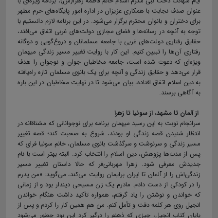
ایام شهادت دخت نبی مکرم اسلام خانم فاطمه زهرا(س)، برنامه ویژه‌ای با
عنوان صدف نجابت با همکاری عزیزان در اداره امور پایگاه‌های حرم مطهر
برای دختران و بانوان محترم برگزار می‌شود. در این برنامه لازم دانستیم با
توجه به آنچه در رسانه‌ها و فضای مجازی دولت‌های غربی اتفاق می‌افتد،
حقایق رفتاری دولت‌های غربی با جامعه مسلمانان و دروغ‌گویی و دوگانه
رفتاری آن‌ها را تبیین کنیم. این کار با روایت تغییر مسیر زندگی میهمان
ویژه‌ای که دعوت شده است، جامعه مخاطبان جوان و نوجوان را هدف
قرار می‌دهد و حقایق زندگی و آنچه برای یک بانوی مسلمان تازه راه‌یافته
به دین اسلام اتفاق افتاده، بیان می‌شود تا در نهایت مخاطبان در این باره
به آگاهی برسند.
از آلمان تا مشهد، از سونیا تا زهرا
سرانجام نوبت به این رسید میهمان برنامه برای نوجوانانی که مشتاقانه در
انتظار شنیدن قصه زندگی او بودند، شروع به صحبت کند؛ قصه تغییر
مسیر زندگی و سرنوشت و سرگذشت بانوی مسلمان، خانم سونیا فرای که
پس از مدت‌ها پژوهش، دین اسلام را انتخاب کرد. البته بهتر است با نام
جدیدش معرفی شود. زهرا مهربانی‌فر که حالا داستان تغییر مسیر
زندگی‌اش را از آلمان تا ایران برایمان روایت می‌کند، می‌گوید: «من پدرم
را در کودکی از دست دادم. مادرم یک زن مسیحی دیندار بود و از زمانی
که خواندن و نوشتن را یاد گرفتم، همواره تأکید داشت هنگام خواندن
انجیل روی هر کلمه دقت و تأمل کنم. من هم همین کار را کردم و پس از
پایان کتاب انجیل، چیزی که ذهنم را درگیر کرد این بود چطور می‌شود