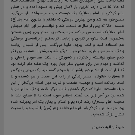
ملینا کرامت یکی از میهمانان است که از پاکدشت تهران آمده‌است. ملینا
که حالا ۱۵ سال دارد، آخرین بار ۹سال پیش به مشهد آمده و در همان
عالم کودکی از امام رضا(ع) یک دوست خوب می‌خواهد. او می‌گوید
همین‌طور هم شد و من بهترین دوستی‌ که داشتم را مدیون امام رضا(ع)
هستم. حالا که پس از سال‌ها قسمت شد و توانستم در این ایام میهمان
امام رضا(ع) باشم، حس می‌کنم خوشبخت‌ترین دختر روی زمین هستم؛
به‌خصوص اینکه علاوه بر تفریح و زیارت، توانستیم از برنامه‌های فرهنگی
هم استفاده کنیم و لذت ببریم. ملینا می‌گفت: پس از شنیدن روایت
زندگی خانم سونیا فرای، ذهنم خیلی درگیر شد و بیشتر از همه به این فکر
کردم چطور توانسته از خانواده و کشورش دل بکند؛ بعد خودم را جای او
گذاشتم و دیدم من برای همین سفر چهار روزه، یک هفته دلم گرفته بود
که قرار است از مادرم دور باشم اما با خودم گفتم لابد یک نیرویی بزرگ‌تر
از عشق به خانواده، مسیر زندگی او را به این سمت و سو کشیده و تا
اینجا رسانده است و فهمیدم عظمت و قدرت دین اسلام بزرگ‌تر از این
حرف‌هاست». ملینا که دیگر ذهنش کامل درگیر قصه زندگی خانم سونیا
شده بود در آخر زیر لب گفت: «چقدر خوب است ما از همان ابتدا با
محبت اهل بیت(ع) رشد کرده‌ایم و اسلام برایمان یک امر پذیرفته شده
بود. خوشحالم از کودکی‌ام نام خانم فاطمه زهرا(س) را شنیده‌ و با محبت
ایشان بزرگ شده‌ام».
خبرنگار: الهه ضمیری