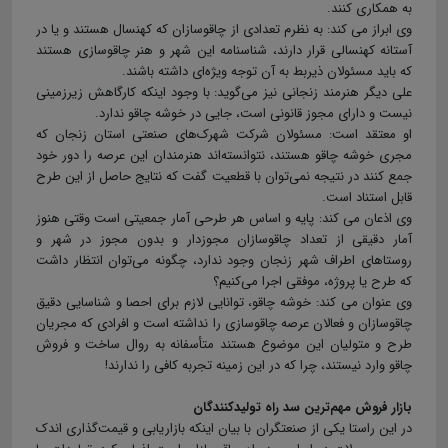
به همکاری کنند.
وی ابراز می کند: به نظرم تعدادی از چاقوسازان که کهنسال هستند و یا در
آستانه کهنسالی قرار دارند، شناسنامه این شهر و هنر چاقوسازی هستند
که باید مسئولان ذیربط به آن توجه ویژه‌ای داشته باشند.
علی دیگر هنرمند زنجانی نیز می‌گوید: با وجود اینکه کارگاهش زیرزمینی
نیست و دارای مجوز قانونی است، جایی در خوشه چاقو ندارد.
او معتقد است: مسئولان شرکت شهرک‌های صنعتی استان زنجان که
مجری خوشه چاقو هستند، نتوانسته‌اند هنرمندان این عرصه را دور خود
جمع کنند در نتیجه نمی‌توان با قطعیت گفت که نتایج حاصل از این طرح
قابل استناد است.
وی اذعان می کند: پایه و اساس هر طرحی آمار جمعیتی است وقتی هنوز
آمار دقیقی از تعداد چاقوسازان مجوزدار و بدون مجوز در شهر و
روستاهای اطراف شهر زنجان وجود ندارد، چگونه می‌توان انتظار داشت
که طرح یا پروژه، موفقی اجرا می‌کنیم؟
وی عنوان می کند: خوشه چاقو، توانایی لازم برای احصا و شناسایی دقیق
چاقوسازان و فعالان عرصه چاقوسازی را نداشته است و افرادی که مجریان
طرح و متولیان این موضوع هستند متأسفانه به روال ساخت و فروش
چاقو وارد نیستند، چرا که در این زمینه تجربه کافی را ندارند!
بازار فروش مهم‌ترین سد راه تولیدکنندگان
در این راستا یکی از صنعتگران با بیان اینکه بازاریابی و قیمت‌گذاری اندک