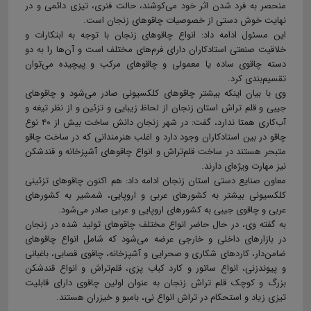
منحصر به فرد شدن اثر خود می‌کوشند، حالت فنری، تیزی دائمی و در
نهایت خوش دستی از خصوصیات چاقوهای زنجان است.
این مسئول ادامه داد: انواع چاقوهای زنجان با توجه به ابتکارات و
خلاقیت صنعتی استادکاران دارای فرم‌های مختلف است و آن‌ها را به دو
دسته چاقوی ساده یا معمولی و چاقوهای مرکب و پیچیده می‌توان
تقسیم‌بندی کرد.
وی با بیان اینکه بیشتر چاقوهای کلکسیونی صادر می‌شود و چاقوهای
جیبی و قلم تراش استان زنجان از لحاظ زیبایی و تزئین و از نظر تیغه و
آب‌کاری همتا ندارد، گفت: در شهر زنجان دانش ساخت بیش از ۴۰ نوع
چاقو در بین استادکاران وجود دارد و اغلب هنرمندانی که در ساخت چاقو
متبحر هستند در ساخت قلم‌تراش و انواع چاقوهای آشپزخانه و قندشکن
نیز مهارت ویژه‌ای دارند.
معاون صنایع دستی استان زنجان ادامه داد: هم اکنون چاقوهای تزئینی
کلکسیونی بیشتر به کشورهای عربی و اروپایی، شمشیر به کشورهای
عربی و چاقوی جیبی به کشورهای اروپایی و عربی صادر می‌شود.
به گفته وی، در حال حاضر انواع مختلف چاقوهای تولید شده در زنجان
در بازارهای داخلی و خارجی عرضه می‌شود که شامل انواع چاقوهای
ضامن‌دار، کاردهای شکاری و صحرایی و آشپزخانه، چاقوی قصابی، باغبانی
و پیوندزنی، انواع ساتور و کارد کباب پزی، قلم‌تراش و انواع قندشکن
بزرگ و کوچک قلم تراش زنجان به عنوان اولین چاقوی دارای قابلیت
تیزی زیاد و استحکام در تراش انواع نِی، بامبو و خیزران هستند.