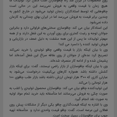
روی محصولات در ایران سد راه چاقو‌سازان است اذعان کرد: تولیدات ما
هیچ زمان با قیمت واقعی به فروش نمی‌رسد این در حالی است
چاقوهایی که توسط استادکاران زنجان تولید می‌شود در خارج کشور به
چندین برابر قیمت به فروش می‌رسد اما در ایران بهای چندانی به کارمان
داده نمی‌شود.
این استادکار بیان می کند: چاقو‌سازی سختی‌های فراوانی دارد و بنابراین
جوانان توجه و رغبت کمتری برای روی آوردن به این شغل دارند و از همه
مهم‌تر تولیدات ما پس از این همه مشقت به دلیل ضعف در بازاریابی و
فروش تولید کننده را دلسرد می کند!
وی با بیان اینکه بازار با قیمت واقعی چاقو تولیدی را خرید نمی‌کند
تصریح کرد: عده‌ای از جوانان از روی علاقه سراغ این شغل آمده‌اند اما
پشیمان شده و از ادامه کار منصرف شده‌اند.
وی با بیان اینکه چاقو‌سازان از بازار راضی نیستند، گفت: برای اینکه بازار
کشش داشته باشد همواره کارهای بی‌کیفیت درخواست می‌شود به
عبارتی کاری که ۳۰۰ هزار تومان ارزش داشته باشد بازار طلب چاقوی ۱۰۰
هزار تومانی را می‌کند.
این تولیدکننده چاقو بیان می کند: چاقوسازان محصول تولیدی را اغلب به
صورت چکی به فروش می‌رسانند اما متأسفانه باید خرید تمام مواد اولیه
به صورت نقد انجام گیرد.
وی با اشاره به اینکه قیمت‌گذاری چاقو یکی دیگر از مشکلات پیش روی
فعالان این عرصه است، گفت: چاقو قیمت واحدی ندارد و متأسفانه تهیه
چوب‌ برای چاقو‌سازان بسیار سخت است.