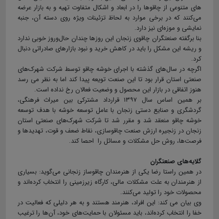
های متنوعی از چاقوها را در ابعاد و اشکال متفاوت تهیه و به بازار عرضه
می‌کنند که در برخی موارد به لحاظ تزئینات ویژه روی دسته آن، جنبه
نمایشی و موزه‌ای نیز دارد.
بنا برگفته صنعتگران چاقوی زنجان این روزها چندان حال‌وروز خوبی ندارد
و ریشه این مشکل را باید در کاهش خرید و نبود بازارهای صادراتی دنبال
کرد.
اگرچه در سال‌های گذشته با اجرای خوشه چاقو توسط شرکت شهرک‌های
صنعتی استان قرار بود تا این صنعت تویعه پیدا کند اما به نظر می رسد
هنوز اتفاقی در بازار این محصول و وضعیت فعالان رخ نداده است.
بر همین اساس سال ۱۳۹۷ قرارداد مشترکی بین میراث فرهنگی،
گردشگری و صنایع دستی زنجان با عامل توسعه خوشه با هدف توسعه
خوشه چاقو منعقد شد و مقرر شد تا شرکت شهرک‌های صنعتی استان
زنجان در زنجیره ارزش صنعت چاقوسازی، نقاط ضعف و قوت، تهدیدها و
فرصت‌ها، روش حل مشکلات و مسائل را احصا کند.
گلایه‌های صنعتگران
در همین راستا رضا یکی از هنرمندان چاقوساز زنجانی می‌گوید: بسیاری
از هنرمندان به علت مشکلات مالی، کارگاه زیرزمینی را انتخاب کرده‌اند و
محصولات خود را تولید می‌کنند.
وی بیان می کند: این افراد، هنرمند هستند و به هر دلیلی که فعالیت در
خفا را انتخاب کرده‌اند، باید مسئولان با حمایت‌های خود، آن‌ها را ترغیب