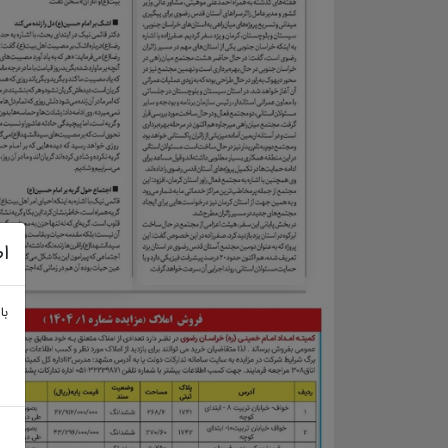
اط
با